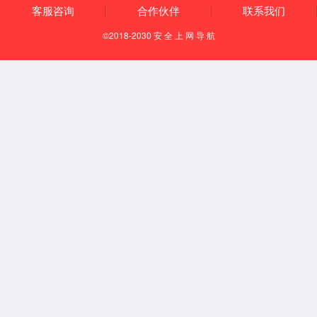
基因敲除细胞裂解液
KO验证抗体
LM EasyKO基因敲除试剂盒